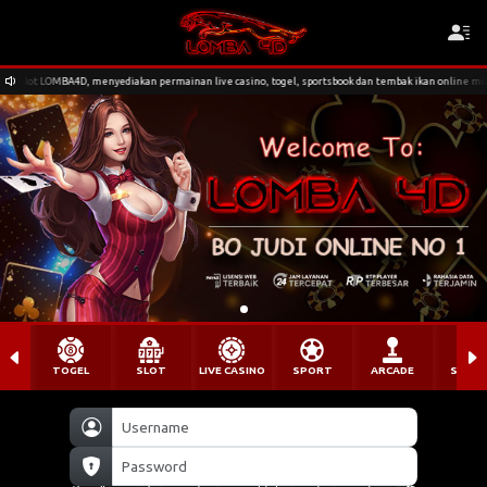
s slot LOMBA4D, menyediakan permainan live casino, togel, sportsbook dan tembak ikan online minim
TOGEL
SLOT
LIVE CASINO
SPORT
ARCADE
SABU