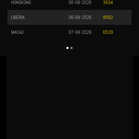
HONGKONG
06-08-2026
3634
LIBERIA
06-08-2026
8592
MACAU
07-08-2026
6529