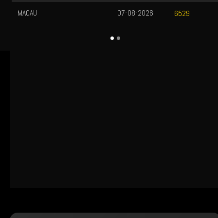
MACAU
07-08-2026
6529