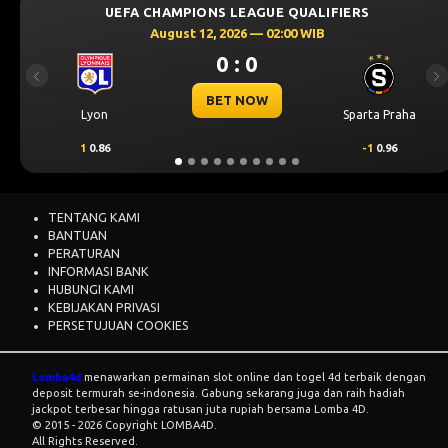
MPIONS LEAGUE QUALIFIERS
UEFA CHAMP
st 12, 2026 — 02:00 WIB
August
0 : 0
Previous
Ne
BET NOW
Sparta Praha
SK Sturm Graz
-1
0.96
-0.5
0.95
TENTANG KAMI
BANTUAN
PERATURAN
INFORMASI BANK
HUBUNGI KAMI
KEBIJAKAN PRIVASI
PERSETUJUAN COOKIES
Lomba4d
menawarkan permainan slot online dan togel 4d terbaik dengan
deposit termurah se-indonesia. Gabung sekarang juga dan raih hadiah
jackpot terbesar hingga ratusan juta rupiah bersama Lomba 4D.
© 2015 - 2026 Copyright LOMBA4D.
All Rights Reserved.