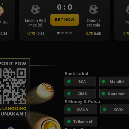
0 : 0
BET NOW
Lincoln Red
Omonia
Sofia
P
Imps (n)
Nicosia
-0.86
-0.75
-0.86
0.75
0.68
0.7
Bank Lokal
BCA
Mandiri
CIMB
Danamon
E Money & Pulsa
DANA
OVO
Telkomsel