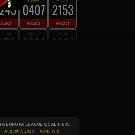
ONGKONG
LIBERIA
MACAU
245
0407
2153
/8/2026
5/8/2026
6/8/2026
AURITIUS
TAIWAN
GUINEA
158
6960
8932
/8/2026
5/8/2026
5/8/2026
FA EUROPA LEAGUE QUALIFIERS
August 7, 2026 — 00:45 WIB