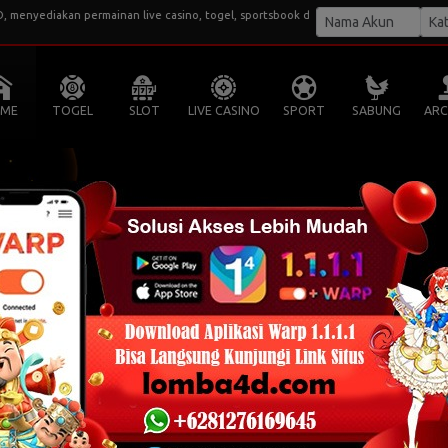
nyediakan permainan live casino, togel, sportsbook dan tembak ikan online minima
ME
TOGEL
SLOT
LIVE CASINO
SPORT
SABUNG
ARC